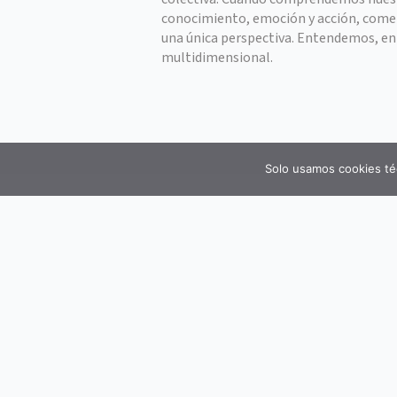
conocimiento, emoción y acción, comen
una única perspectiva. Entendemos, ent
multidimensional.
Solo usamos cookies té
La Asociación Mente y Vida nace con el propósi
fomentar el bienestar físico, mental y social
el autoconocimiento y una comprensión más a
experiencia humana.