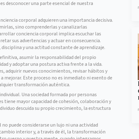
es desconocer una parte esencial de nuestra
onciencia corporal adquieren una importancia decisiva.
imirlas, sino comprenderlas y canalizarlas
ollar conciencia corporal implica escuchar las
retar sus advertencias y actuar en consecuencia.
disciplina y una actitud constante de aprendizaje.
initiva, asumir la responsabilidad del propio
dad y adoptar una postura activa frente a la vida.
es, adquirir nuevos conocimientos, revisar hábitos y
 mejorar. Este proceso no es inmediato ni exento de
ualquier transformación auténtica.
individual. Una sociedad formada por personas
es tiene mayor capacidad de cohesión, colaboración y
ndividuo descuida su propio crecimiento, la estructura
 no puede considerarse un lujo ni una actividad
cambio interior y, a través de él, la transformación
tro cuerpo y nuestra mente, cuando integramos