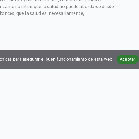
zamos a intuir que la salud no puede abordarse desde
onces, que la salud es, necesariamente,
cnicas para asegurar el buen funcionamiento de esta web.
Aceptar
Sitio Web
Blog
to de
Cursos
, promoviendo
Tienda
mplia de la
Contacto