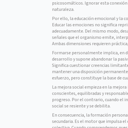
psicosomáticos. Ignorar esta conexión 
naturaleza.
Por ello, la educación emocional y la c
Educar las emociones no significa repr
adecuadamente. Del mismo modo, desarr
señales que el organismo emite, interp
Ambas dimensiones requieren práctica, 
Formarse personalmente implica, en def
desarrollo y supone abandonar la pasivi
Significa cuestionar creencias limitant
mantener una disposición permanente a
esfuerzo, pero constituye la base de c
La mejora social empieza en la mejora 
conscientes, equilibradas y responsabl
progreso. Por el contrario, cuando el i
social se resiente y se debilita.
En consecuencia, la formación personal
secundaria. Es el motor que impulsa el 
colectiva. Cuando comprendemos nues