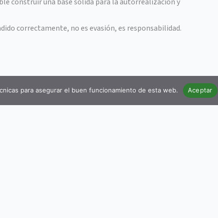
le construir una base sólida para la autorrealización y
ndido correctamente, no es evasión, es responsabilidad.
cnicas para asegurar el buen funcionamiento de esta web.
Aceptar
Sitio Web
Blog
to de
Cursos
, promoviendo
Tienda
mplia de la
Contacto