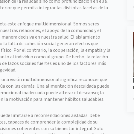
sión de la realidad sino como profundización en ella.
erior que permita integrar las distintas facetas de la
leta este enfoque multidimensional. Somos seres
 nuestras relaciones, el apoyo de la comunidad y el
 manera decisiva en nuestra salud. El aislamiento
o la falta de cohesión social generan efectos que
ísico. Por el contrario, la cooperación, la empatía y la
nto al individuo como al grupo. De hecho, la relación
de lazos sociales fuertes es uno de los factores más
gevidad.
de una visión multidimensional significa reconocer que
túa con las demás. Una alimentación descuidada puede
 emocional inadecuada puede alterar el descanso; la
r en la motivación para mantener hábitos saludables.
 puede limitarse a recomendaciones aisladas. Debe
tes, capaces de comprender la complejidad de su
isiones coherentes con su bienestar integral. Solo