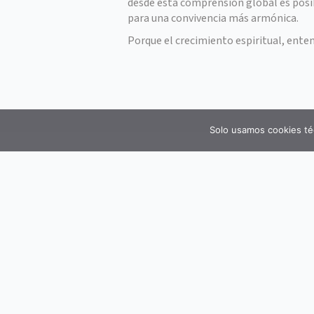
desde esta comprensión global es posib
para una convivencia más armónica.
Porque el crecimiento espiritual, ente
Solo usamos cookies té
La Asociación Mente y Vida nace con el propósi
fomentar el bienestar físico, mental y social
el autoconocimiento y una comprensión más a
experiencia humana.